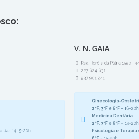
sco:
V. N. GAIA
Rua Heróis da Pátria 1590 | 
227 624 631
937 901 241
Ginecologia-Obstetrí
2ªF
,
3ªF
e
6ªF
– 16-20h
Medicina Dentária
2ªF
,
3ªF
e
6ªF
– 14-20h
e das 14:15-20h
Psicologia e Terapia 
6ªF
– 15-20h