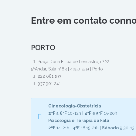
Entre em contato conno
PORTO
Praça Dona Filipa de Lencastre, nº22
5ºAndar, Sala nº83 | 4050-259 | Porto
222 081 193
937 901 241
Ginecologia-Obstetrícia
2ªF
a
6ªF
10-12h |
4ªF
e
5ªF
15-20h
Psicologia e Terapia da Fala
2ªF
14-21h |
4ªF
18:15-21h |
Sábado
9:30-13 